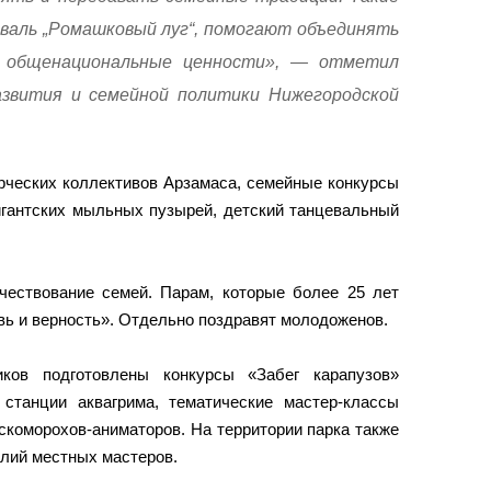
валь „Ромашковый луг“, помогают объединять
и общенациональные ценности», — отметил
азвития и семейной политики Нижегородской
рческих коллективов Арзамаса, семейные конкурсы
гигантских мыльных пузырей, детский танцевальный
чествование семей. Парам, которые более 25 лет
вь и верность». Отдельно поздравят молодоженов.
ков подготовлены конкурсы «Забег карапузов»
станции аквагрима, тематические мастер-классы
скоморохов-аниматоров. На территории парка также
елий местных мастеров.