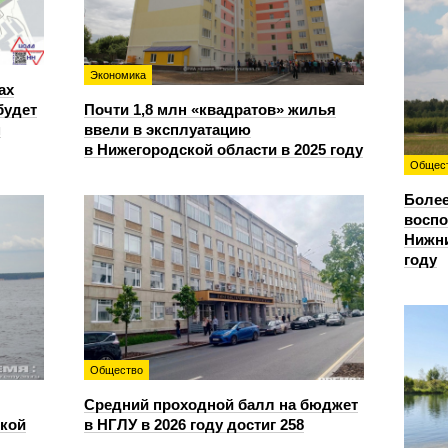
Экономика
ах
будет
Почти 1,8 млн «квадратов» жилья
м
ввели в эксплуатацию
в Нижегородской области в 2025 году
Общес
Более
восп
Нижни
году
Общество
Средний проходной балл на бюджет
ской
в НГЛУ в 2026 году достиг 258