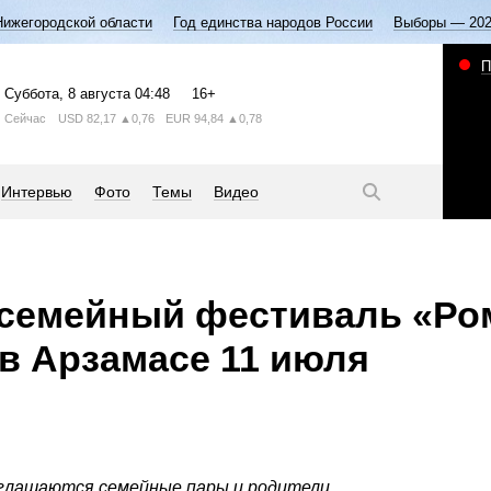
Нижегородской области
Год единства народов России
Выборы — 20
П
Суббота
, 8 августа
04:48
16+
Сейчас
USD
82,17
▲0,76
EUR
94,84
▲0,78
Интервью
Фото
Темы
Видео
семейный фестиваль «Р
 в Арзамасе 11 июля
иглашаются семейные пары и родители