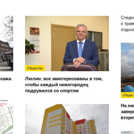
Следо
о трав
отдых
Общество
ссажа
Люлин: все заинтересованы в том,
чтобы каждый нижегородец
подружился со спортом
Общес
На ни
завер
втори