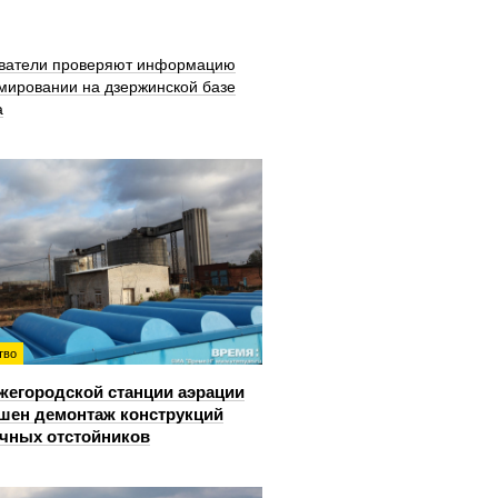
ватели проверяют информацию
мировании на дзержинской базе
а
тво
жегородской станции аэрации
шен демонтаж конструкций
чных отстойников