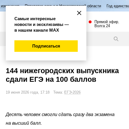
Пятилетие семьи в Нижегородской области
Год единства народов Рос
Самые интересные
Прямой эфир.
новости и эксклюзивы —
Волга 24
в нашем канале МАХ
Новости
Подписаться
Общество
144 нижегородских выпускника
сдали ЕГЭ на 100 баллов
19 июня 2026 года, 17:18 Тема:
ЕГЭ-2026
Десять человек смогли сдать сразу два экзамена
на высший балл.