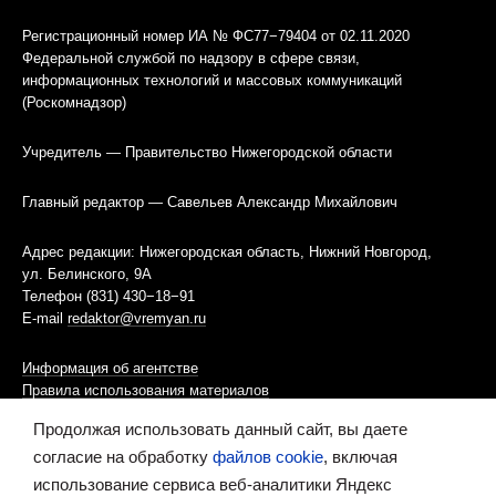
Регистрационный номер ИА № ФС77−79404 от 02.11.2020
Федеральной службой по надзору в сфере связи,
информационных технологий и массовых коммуникаций
(Роскомнадзор)
Учредитель — Правительство Нижегородской области
Главный редактор — Савельев Александр Михайлович
Адрес редакции: Нижегородская область, Нижний Новгород,
ул. Белинского, 9А
Телефон (831) 430−18−91
E-mail
redaktor@vremyan.ru
Информация об агентстве
Правила использования материалов
Продолжая использовать данный сайт, вы даете
Информационная политика использования «cookies»-файлов
согласие на обработку
файлов cookie
, включая
использование сервиса веб-аналитики Яндекс
Ресурс содержит материалы 16+