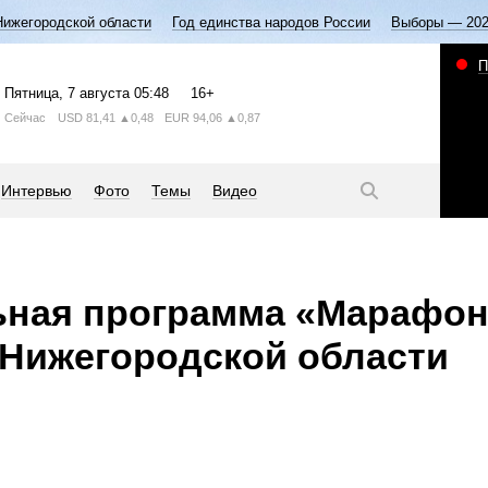
Нижегородской области
Год единства народов России
Выборы — 20
П
Пятница
, 7 августа
05:48
16+
Сейчас
USD
81,41
▲0,48
EUR
94,06
▲0,87
Интервью
Фото
Темы
Видео
ьная программа «Марафон
 Нижегородской области