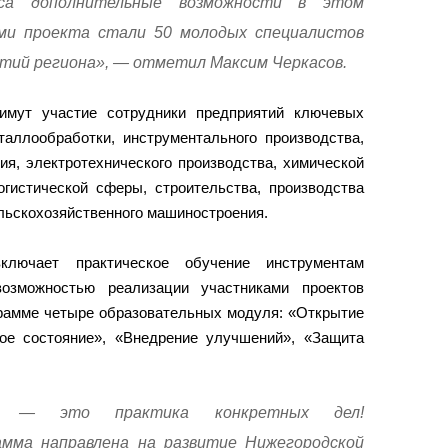
са дополнительные возможности в этом
ами проекта стали 50 молодых специалистов
ий региона», — отметил Максим Черкасов.
имут участие сотрудники предприятий ключевых
таллообработки, инструментального производства,
ия, электротехнического производства, химической
огистической сферы, строительства, производства
ельскохозяйственного машиностроения.
ключает практическое обучение инструментам
возможностью реализации участниками проектов
грамме четыре образовательных модуля: «Открытие
вое состояние», «Внедрение улучшений», «Защита
в“ — это практика конкретных дел!
амма направлена на развитие Нижегородской