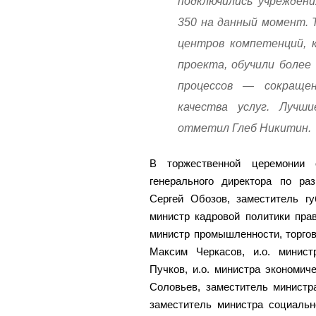
подключились учрежден
350 на данный момент. 
центров компетенций, 
проекта, обучили более
процессов — сокраще
качества услуг. Луч
отметил Глеб Никитин.
В торжественной церемонии 
генерального директора по ра
Сергей Обозов, заместитель гу
министр кадровой политики пра
министр промышленности, торго
Максим Черкасов, и.о. минис
Пучков, и.о. министра экономич
Соловьев, заместитель министр
заместитель министра социальн