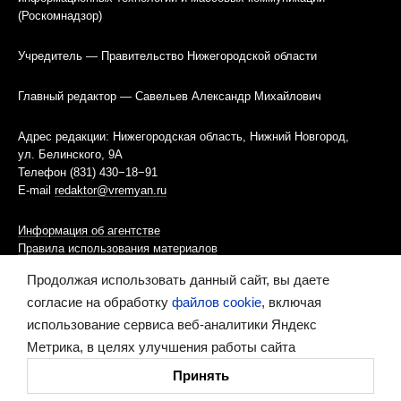
(Роскомнадзор)
Учредитель — Правительство Нижегородской области
Главный редактор — Савельев Александр Михайлович
Адрес редакции: Нижегородская область, Нижний Новгород,
ул. Белинского, 9А
Телефон (831) 430−18−91
E-mail
redaktor@vremyan.ru
Информация об агентстве
Правила использования материалов
Продолжая использовать данный сайт, вы даете
Информационная политика использования «cookies»-файлов
согласие на обработку
файлов cookie
, включая
использование сервиса веб-аналитики Яндекс
Ресурс содержит материалы 16+
Метрика, в целях улучшения работы сайта
Сделано в digital-агентстве
Принять