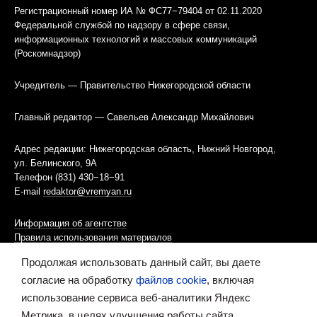
Регистрационный номер ИА № ФС77−79404 от 02.11.2020
Федеральной службой по надзору в сфере связи,
информационных технологий и массовых коммуникаций
(Роскомнадзор)
Учредитель — Правительство Нижегородской области
Главный редактор — Савельев Александр Михайлович
Адрес редакции: Нижегородская область, Нижний Новгород,
ул. Белинского, 9А
Телефон (831) 430−18−91
E-mail
redaktor@vremyan.ru
Информация об агентстве
Правила использования материалов
Продолжая использовать данный сайт, вы даете
Информационная политика использования «cookies»-файлов
согласие на обработку
файлов cookie
, включая
использование сервиса веб-аналитики Яндекс
Ресурс содержит материалы 16+
Метрика, в целях улучшения работы сайта