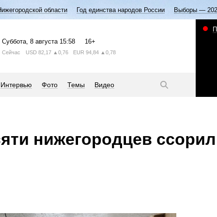
Нижегородской области
Год единства народов России
Выборы — 20
П
Суббота
, 8 августа
15:58
16+
Сейчас
USD
82,17
▲0,76
EUR
94,84
▲0,78
Интервью
Фото
Темы
Видео
сяти нижегородцев ссорил