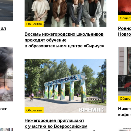
Общес
Общество
пил
Ровно
Восемь нижегородских школьников
Новго
проходят обучение
в образовательном центре «Сириус»
Общес
нске
Нижег
Общество
кофе 
Нижегородцев приглашают
к участию во Всероссийском