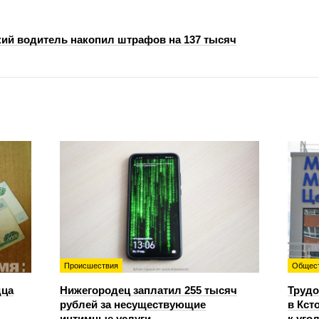
ий водитель накопил штрафов на 137 тысяч
Происшествия
Общес
дца
Нижегородец заплатил 255 тысяч
Трудо
рублей за несуществующие
в Кст
интимные услуги
к уго