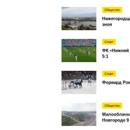
Общество
Нижегородца
зноя
Спорт
ФК «Нижний 
5:1
Спорт
Форвард Ром
Общество
Малооблачна
Новгороде 9 