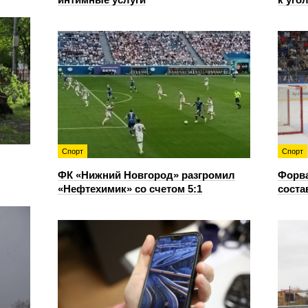
Спорт
Спорт
ФК «Нижний Новгород» разгромил
Форв
«Нефтехимик» со счетом 5:1
соста