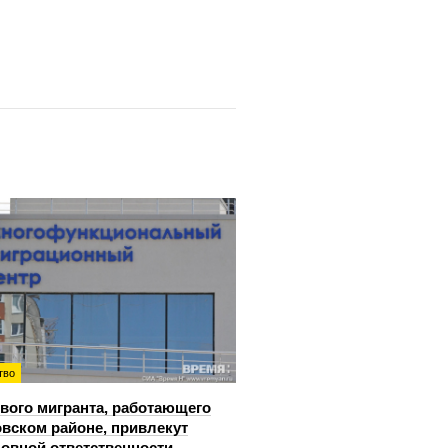
тво
вого мигранта, работающего
овском районе, привлекут
ловной ответственности