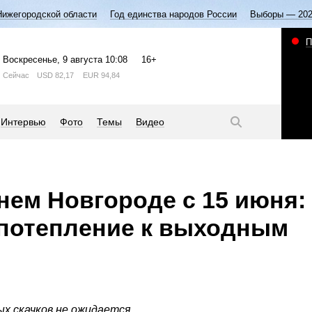
Нижегородской области
Год единства народов России
Выборы — 20
П
Воскресенье
, 9 августа
10:08
16+
Сейчас
USD
82,17
EUR
94,84
Интервью
Фото
Темы
Видео
нем Новгороде с 15 июня:
 потепление к выходным
 скачков не ожидается.