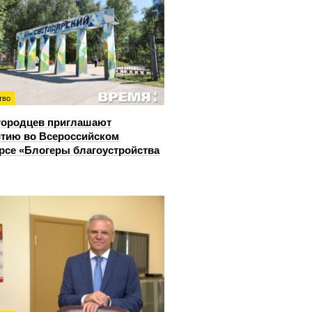
тво
городцев приглашают
стию во Всероссийском
рсе «Блогеры благоустройства