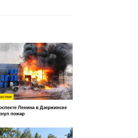
ествия
оспекте Ленина в Дзержинске
хнул пожар