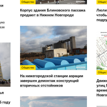
Общество
Общес
ки
Корпус здания Блиновского пассажа
Люлин
продают в Нижнем Новгороде
чтобы
подру
цию
азе
Общество
Общес
На нижегородской станции аэрации
завершен демонтаж конструкций
Движе
вторичных отстойников
улиц 
време
ья
Новг
5 году