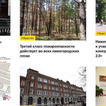
Общес
Общество
ь
Ниже
Третий класс пожароопасности
к уча
действует во всех нижегородских
конку
лесах
2.0»