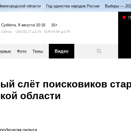
Нижегородской области
Год единства народов России
Выборы — 20
П
Суббота
, 8 августа
10:16
16+
Сейчас
USD
82,17
▲0,76
EUR
94,84
▲0,78
Видео
ервью
Фото
Темы
ый слёт поисковиков ста
кой области
родецком округа.