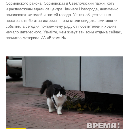
Сормовского района! Сормовский и Светлоярский парки, хоть
и расположены вдали от центра Нижнего Новгорода, неизменно
привлекают жителей и гостей города. У этих общественных
пространств богатая история — они стали свидетелями многих
событий, а сегодня по‑прежнему радуют посетителей и хранят
немало интересного. Узнайте, чем живут эти зоны отдыха сейчас,
прочитав материал ИА «Время Н».