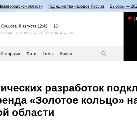
Нижегородской области
Год единства народов России
Выборы — 20
П
Суббота
, 8 августа
12:46
16+
Сейчас
USD
82,17
▲0,76
EUR
94,84
▲0,78
Интервью
Фото
Темы
Видео
гических разработок подк
ренда «Золотое кольцо» н
ой области