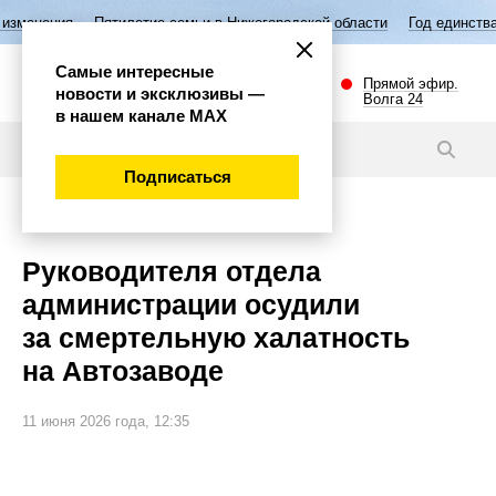
тилетие семьи в Нижегородской области
Год единства народов Росси
Самые интересные
Прямой эфир.
новости и эксклюзивы —
Волга 24
в нашем канале МАХ
Видео
Подписаться
Происшествия
Руководителя отдела
администрации осудили
за смертельную халатность
на Автозаводе
11 июня 2026 года, 12:35