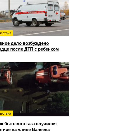
ествия
вное дело возбуждено
одце после ДТП с ребенком
ествия
к бытового газа случился
ртире на улице Ванеева