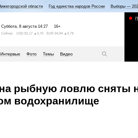
Нижегородской области
Год единства народов России
Выборы — 20
П
Суббота
, 8 августа
14:27
16+
Сейчас
USD
82,17
▲0,76
EUR
94,84
▲0,78
Интервью
Фото
Темы
Видео
на рыбную ловлю сняты н
ком водохранилище