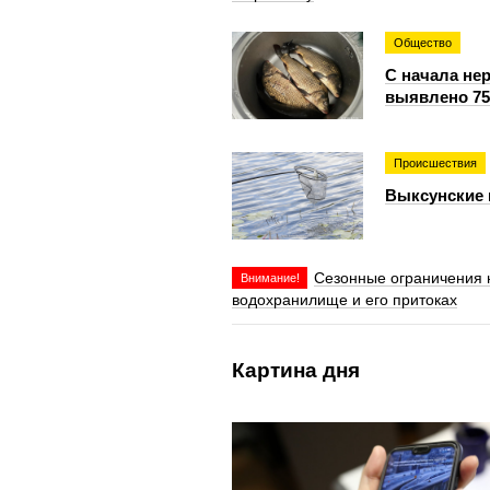
Общество
С начала не
выявлено 75
Происшествия
Выксунские 
Сезонные ограничения 
Внимание!
водохранилище и его притоках
Картина дня