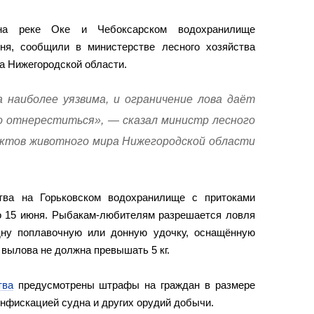
а реке Оке и Чебоксарском водохранилище
ня, сообщили в министерстве лесного хозяйства
а Нижегородской области.
 наиболее уязвима, и ограничение лова даёт
о отнереститься», — сказал министр лесного
ектов животного мира Нижегородской области
тва на Горьковском водохранилище с притоками
до 15 июня. Рыбакам-любителям разрешается ловля
дну поплавочную или донную удочку, оснащённую
вылова не должна превышать 5 кг.
тва
предусмотрены штрафы на граждан в размере
конфискацией судна и других орудий добычи.