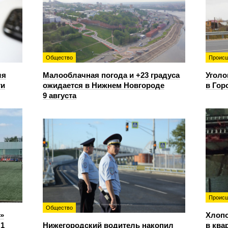
Общество
Происш
ля
Малооблачная погода и +23 градуса
Уголо
ти
ожидается в Нижнем Новгороде
в Гор
9 августа
Происш
Общество
»
Хлопо
:1
Нижегородский водитель накопил
в ква