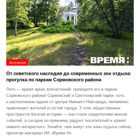
Эксклюзив
От советского наследия до современных зон отдыха:
прогулка по паркам Сормовского района
Лето — время ярких впечатлений: проведите его в парках
Сормовского района! Сормовский и Светлоярский парки, хоть
и расположены вдали от центра Нижнего Новгорода, неизменно
привлекают жителей и гостей города. У этих общественных
пространств богатая история — они стали свидетелями многих
событий, а сегодня по‑прежнему радуют посетителей и хранят
немало интересного. Узнайте, чем живут эти зоны отдыха сейчас,
прочитав материал ИА «Время Н».