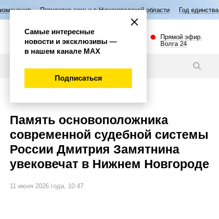
ятилетие семьи в Нижегородской области
Год единства народов Росс
Самые интересные
Прямой эфир.
новости и эксклюзивы —
Волга 24
в нашем канале МАХ
Новости
Подписаться
Общество
Память основоположника
современной судебной системы
России Дмитрия Замятнина
увековечат в Нижнем Новгороде
11 июня 2026 года, 10:47