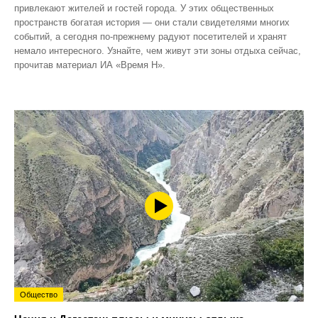
привлекают жителей и гостей города. У этих общественных
пространств богатая история — они стали свидетелями многих
событий, а сегодня по‑прежнему радуют посетителей и хранят
немало интересного. Узнайте, чем живут эти зоны отдыха сейчас,
прочитав материал ИА «Время Н».
Общество