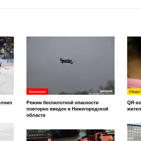
Внимание!
Общес
олнил
Режим беспилотной опасности
QR-ко
повторно введен в Нижегородской
жител
области