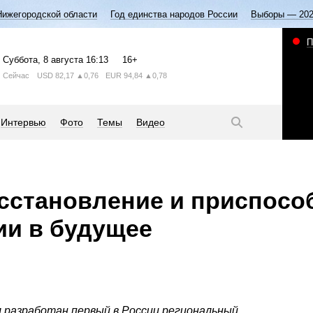
Нижегородской области
Год единства народов России
Выборы — 20
П
Суббота
, 8 августа
16:13
16+
Сейчас
USD
82,17
▲0,76
EUR
94,84
▲0,78
Интервью
Фото
Темы
Видео
сстановление и приспос
ии в будущее
 разработан первый в России региональный