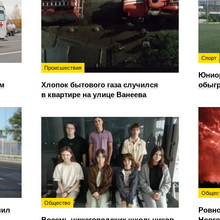
Спорт
Происшествия
Юнио
ом
Хлопок бытового газа случился
обыгр
в квартире на улице Ванеева
Общес
Общество
пил
Ровно
Восемь нижегородских школьников
Новго