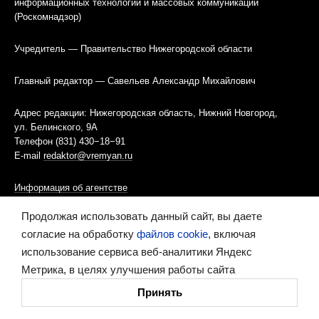
информационных технологий и массовых коммуникаций
(Роскомнадзор)
Учредитель — Правительство Нижегородской области
Главный редактор — Савельев Александр Михайлович
Адрес редакции: Нижегородская область, Нижний Новгород,
ул. Белинского, 9А
Телефон (831) 430−18−91
E-mail
redaktor@vremyan.ru
Информация об агентстве
Правила использования материалов
Продолжая использовать данный сайт, вы даете
согласие на обработку
файлов cookie
, включая
Информационная политика использования «cookies»-файлов
использование сервиса веб-аналитики Яндекс
Ресурс содержит материалы 16+
Метрика, в целях улучшения работы сайта
Принять
Сделано в digital-агентстве