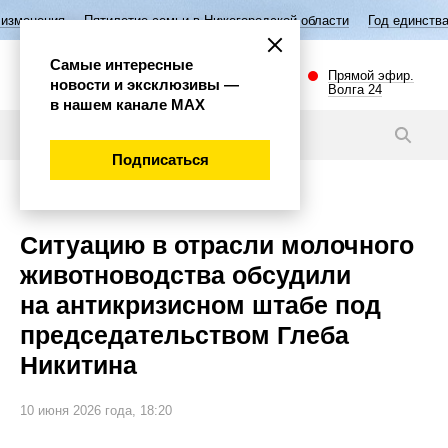
етие семьи в Нижегородской области
Год единства народов России
Самые интересные
Прямой эфир.
новости и эксклюзивы —
Волга 24
в нашем канале МАХ
Новости
Подписаться
Экономика
Ситуацию в отрасли молочного
животноводства обсудили
на антикризисном штабе под
председательством Глеба
Никитина
10 июня 2026 года, 18:20