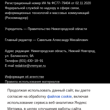
Регистрационный номер ИА № ФС77−79404 от 02.11.2020
Федеральной службой по надзору в сфере связи,
информационных технологий и массовых коммуникаций
(Роскомнадзор)
Учредитель — Правительство Нижегородской области
Главный редактор — Савельев Александр Михайлович
Адрес редакции: Нижегородская область, Нижний Новгород,
ул. Белинского, 9А
Телефон (831) 430−18−91
E-mail
redaktor@vremyan.ru
Информация об агентстве
Правила использования материалов
Продолжая использовать данный сайт, вы даете
Информационная политика использования «cookies»-файлов
согласие на обработку
файлов cookie
, включая
использование сервиса веб-аналитики Яндекс
Ресурс содержит материалы 16+
Метрика, в целях улучшения работы сайта