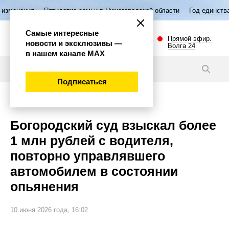
Пятилетие семьи в Нижегородской области
Год единства народов Рос
Самые интересные
Прямой эфир.
новости и эксклюзивы —
Волга 24
в нашем канале МАХ
Новости
Подписаться
Происшествия
Богородский суд взыскал более
1 млн рублей c водителя,
повторно управлявшего
автомобилем в состоянии
опьянения
10 июня 2026 года, 16:02