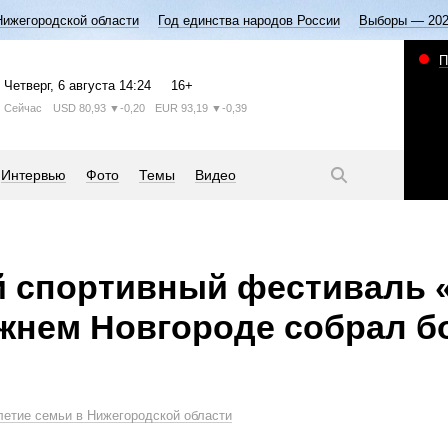
Нижегородской области
Год единства народов России
Выборы — 20
П
Четверг
, 6 августа
14:24
16+
Сейчас
USD
80,93
▼-0,20
EUR
93,19
▼-0,39
Интервью
Фото
Темы
Видео
 спортивный фестиваль 
жнем Новгороде собрал б
летие семьи в Нижегородской области