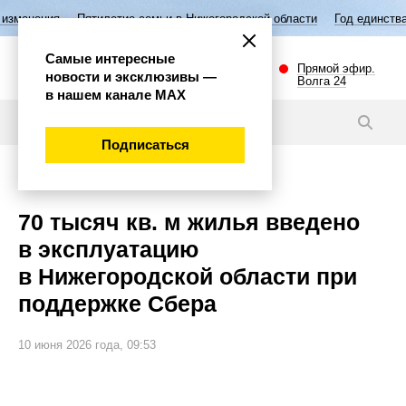
я
Пятилетие семьи в Нижегородской области
Год единства народов 
Самые интересные
Прямой эфир.
новости и эксклюзивы —
Волга 24
в нашем канале МАХ
Новости
Подписаться
Общество
70 тысяч кв. м жилья введено
в эксплуатацию
в Нижегородской области при
поддержке Сбера
10 июня 2026 года, 09:53