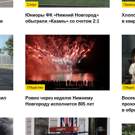
Спорт
Происш
Юниоры ФК «Нижний Новгород»
Хлопо
ом
обыграли «Казань» со счетом 2:1
в ква
Общество
Общес
пил
Ровно через неделю Нижнему
Восем
Новгороду исполнится 805 лет
прохо
в обр