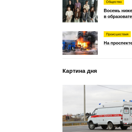
Общество
Восемь ниже
в образоват
Происшествия
На проспект
Картина дня