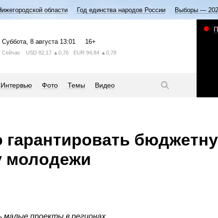
Нижегородской области
Год единства народов России
Выборы — 20
П
Суббота
, 8 августа
13:01
16+
Сейчас
USD
82,17
▲0,76
EUR
94,84
▲0,78
Интервью
Фото
Темы
Видео
о гарантировать бюджетн
у молодежи
 малые проекты в регионах.