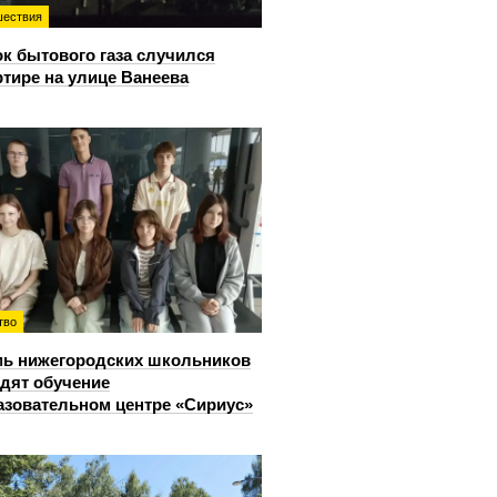
ествия
к бытового газа случился
ртире на улице Ванеева
тво
ь нижегородских школьников
дят обучение
азовательном центре «Сириус»