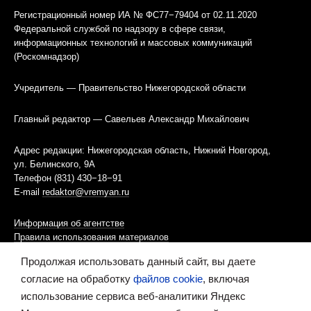
Регистрационный номер ИА № ФС77−79404 от 02.11.2020
Федеральной службой по надзору в сфере связи,
информационных технологий и массовых коммуникаций
(Роскомнадзор)
Учредитель — Правительство Нижегородской области
Главный редактор — Савельев Александр Михайлович
Адрес редакции: Нижегородская область, Нижний Новгород,
ул. Белинского, 9А
Телефон (831) 430−18−91
E-mail
redaktor@vremyan.ru
Информация об агентстве
Правила использования материалов
Продолжая использовать данный сайт, вы даете
Информационная политика использования «cookies»-файлов
согласие на обработку
файлов cookie
, включая
использование сервиса веб-аналитики Яндекс
Ресурс содержит материалы 16+