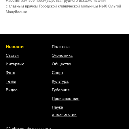
Рассмотрим все преимущества грудного вскармливания
с главным врачом Городской клинической больницы №40 Ольгой
Мануйленко.
Новости
Политика
Статьи
Экономика
Интервью
Общество
Фото
Спорт
Темы
Культура
Видео
Губерния
Происшествия
Наука
и технологии
ИА «Время Н» в соцсетях