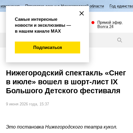
тилетие семьи в Нижегородской области
Год единства народов Росси
Самые интересные
Прямой эфир.
новости и эксклюзивы —
Волга 24
в нашем канале МАХ
Новости
Подписаться
Культура
Нижегородский спектакль «Снег
в июле» вошел в шорт‑лист IX
Большого Детского фестиваля
9 июня 2026 года, 15:37
Это постановка Нижегородского театра кукол.