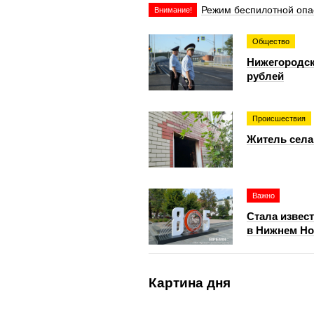
Режим беспилотной опа
Внимание!
Общество
Нижегородск
рублей
Происшествия
Житель села
Важно
Стала извес
в Нижнем Но
Картина дня