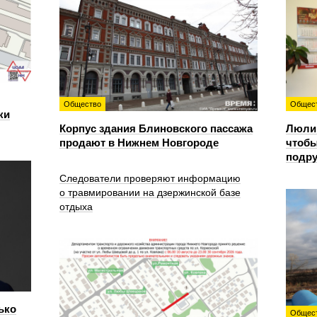
Общество
Общес
ки
Корпус здания Блиновского пассажа
Люлин
продают в Нижнем Новгороде
чтобы
подру
Следователи проверяют информацию
о травмировании на дзержинской базе
отдыха
ько
Общес