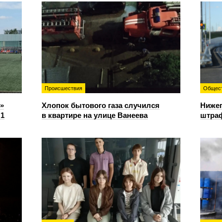
Происшествия
Общес
»
Хлопок бытового газа случился
Нижег
:1
в квартире на улице Ванеева
штраф