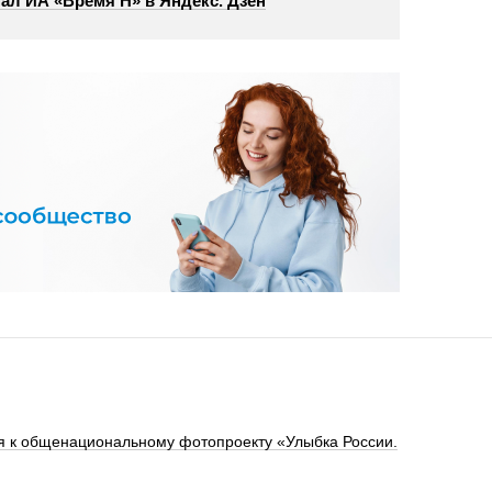
ал ИА «Время Н» в Яндекс. Дзен
я к общенациональному фотопроекту «Улыбка России.