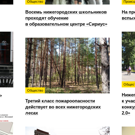
Общество
Происш
Восемь нижегородских школьников
На пр
проходят обучение
вспы
в образовательном центре «Сириус»
Общес
Общество
ь
Ниже
Третий класс пожароопасности
к уча
действует во всех нижегородских
конку
лесах
2.0»