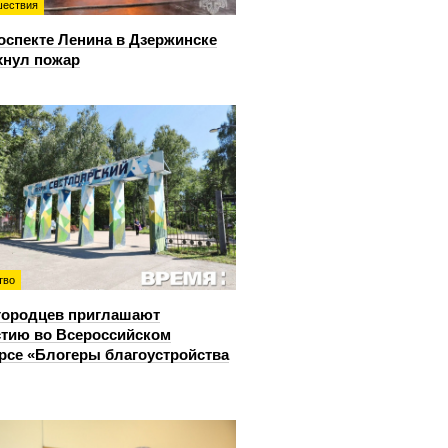
ествия
оспекте Ленина в Дзержинске
хнул пожар
тво
городцев приглашают
стию во Всероссийском
рсе «Блогеры благоустройства