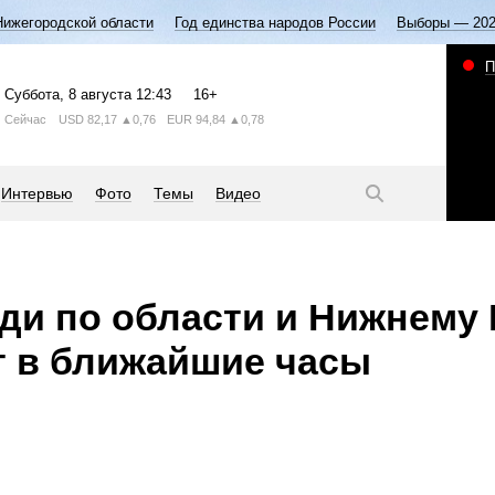
Нижегородской области
Год единства народов России
Выборы — 20
П
Суббота
, 8 августа
12:43
16+
Сейчас
USD
82,17
▲0,76
EUR
94,84
▲0,78
Интервью
Фото
Темы
Видео
и по области и Нижнему
т в ближайшие часы