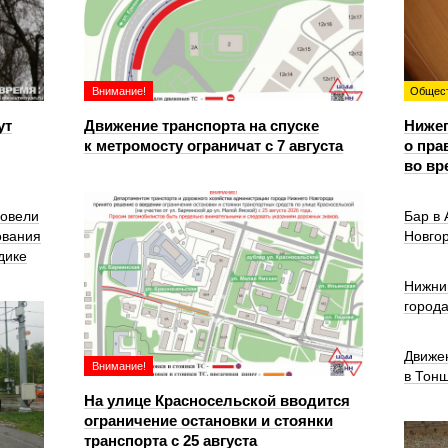
Внимание!
Общес
ут
Движение транспорта на спуске
Ниже
к метромосту ограничат с 7 августа
о пра
во вр
ровели
Бар в
ования
Новго
дике
Нижни
город
Движе
Внимание!
в Тон
На улице Красносельской вводится
ограничение остановки и стоянки
транспорта с 25 августа