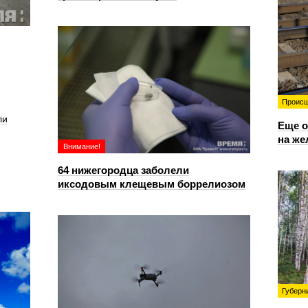
Происш
ли
Еще о
на же
Внимание!
64 нижегородца заболели
иксодовым клещевым боррелиозом
Губерн