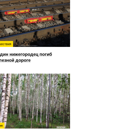
ествия
дин нижегородец погиб
лезной дороге
ия