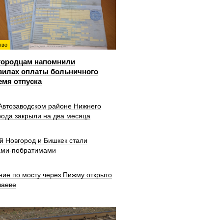
тво
городцам напомнили
вилах оплаты больничного
емя отпуска
 Автозаводском районе Нижнего
рода закрыли на два месяца
й Новгород и Бишкек стали
ами-побратимами
ние по мосту через Пижму открыто
шаеве