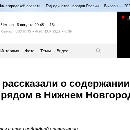
Нижегородской области
Год единства народов России
Выборы — 20
П
Четверг
, 6 августа
20:48
16+
Сейчас
USD
80,93
▼-0,20
EUR
93,19
▼-0,39
Интервью
Фото
Темы
Видео
рассказали о содержании
 рядом в Нижнем Новгоро
ся силами подрядной организации.