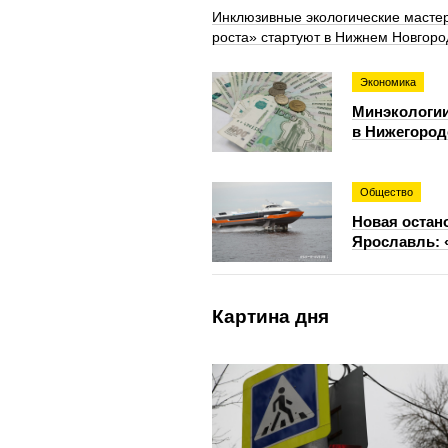
Инклюзивные экологические мастер
роста» стартуют в Нижнем Новгоро
Экономика
Минэкологии
в Нижегород
Общество
Новая остан
Ярославль: 
Картина дня