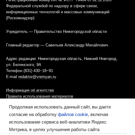
Федеральной службой по надзору в сфере связи,
информационных технологий и массовых коммуникаций
(Роскомнадзор)
Учредитель — Правительство Нижегородской области
Главный редактор — Савельев Александр Михайлович
Адрес редакции: Нижегородская область, Нижний Новгород,
ул. Белинского, 9А
Телефон (831) 430−18−91
E-mail
redaktor@vremyan.ru
Информация об агентстве
Правила использования материалов
Продолжая использовать данный сайт, вы даете
Информационная политика использования «cookies»-файлов
согласие на обработку
файлов cookie
, включая
использование сервиса веб-аналитики Яндекс
Ресурс содержит материалы 16+
Метрика, в целях улучшения работы сайта