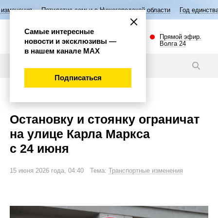
ятилетие семьи в Нижегородской области
Год единства народов Росси
Самые интересные
Прямой эфир.
новости и эксклюзивы —
Волга 24
в нашем канале МАХ
Новости
Подписаться
Внимание!
Остановку и стоянку ограничат
на улице Карла Маркса
с 24 июня
15 июня 2026 года, 04:40 Тема:
Транспортные изменения