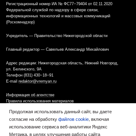
Регистрационный номер ИА № ФС77−79404 от 02.11.2020
Федеральной службой по надзору в сфере связи,
информационных технологий и массовых коммуникаций
(Роскомнадзор)
Учредитель — Правительство Нижегородской области
Главный редактор — Савельев Александр Михайлович
Адрес редакции: Нижегородская область, Нижний Новгород,
ул. Белинского, 9А
Телефон (831) 430−18−91
E-mail
redaktor@vremyan.ru
Информация об агентстве
Правила использования материалов
Продолжая использовать данный сайт, вы даете
Информационная политика использования «cookies»-файлов
согласие на обработку
файлов cookie
, включая
использование сервиса веб-аналитики Яндекс
Ресурс содержит материалы 16+
Метрика, в целях улучшения работы сайта