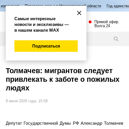
Пятилетие семьи в Нижегородской области
Год единства народов Рос
Самые интересные
Прямой эфир.
новости и эксклюзивы —
Волга 24
в нашем канале МАХ
Новости
Подписаться
Общество
Толмачев: мигрантов следует
привлекать к заботе о пожилых
людях
8 июня 2026 года, 15:59
Депутат Государственной Думы РФ Александр Толмачев