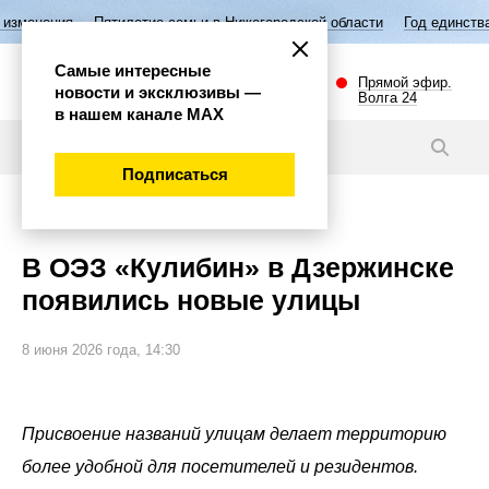
ятилетие семьи в Нижегородской области
Год единства народов Росс
Самые интересные
Прямой эфир.
новости и эксклюзивы —
Волга 24
в нашем канале МАХ
Новости
Подписаться
Общество
В ОЭЗ «Кулибин» в Дзержинске
появились новые улицы
8 июня 2026 года, 14:30
Присвоение названий улицам делает территорию
более удобной для посетителей и резидентов.