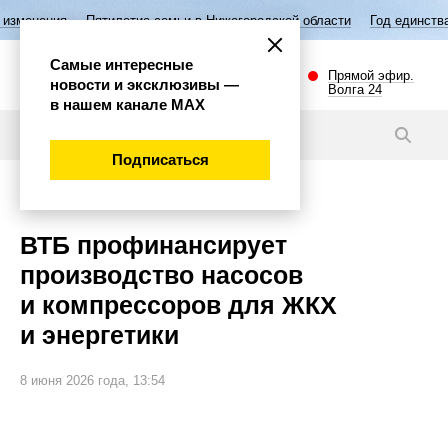
я
Пятилетие семьи в Нижегородской области
Год единства народов
Самые интересные
Прямой эфир.
новости и эксклюзивы —
Волга 24
в нашем канале МАХ
Новости
Подписаться
Экономика
ВТБ профинансирует
производство насосов
и компрессоров для ЖКХ
и энергетики
8 июня 2026 года, 13:54