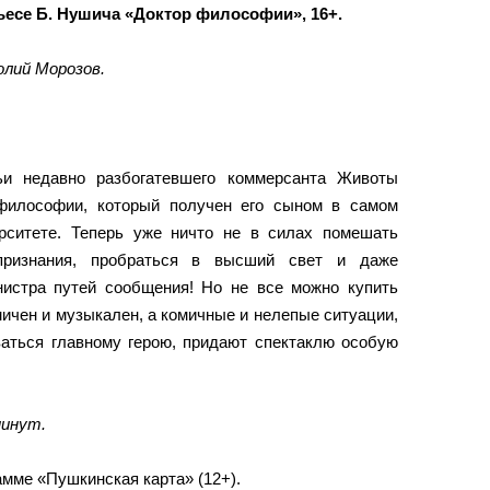
ьесе Б. Нушича «Доктор философии», 16+.
лий Морозов.
ьи недавно разбогатевшего коммерсанта Животы
философии, который получен его сыном в самом
рситете. Теперь уже ничто не в силах помешать
признания, пробраться в высший свет и даже
нистра путей сообщения! Но не все можно купить
мичен и музыкален, а комичные и нелепые ситуации,
ваться главному герою, придают спектаклю особую
минут.
амме «Пушкинская карта» (12+).