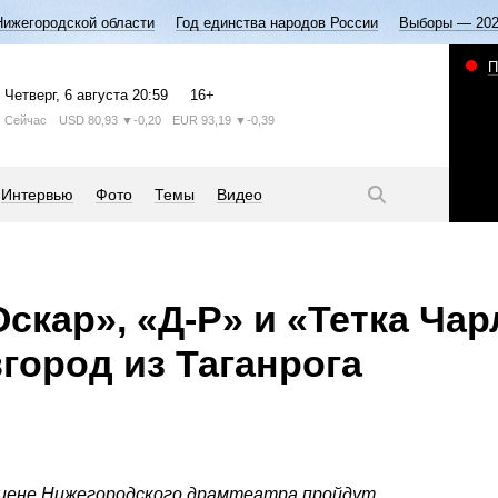
Нижегородской области
Год единства народов России
Выборы — 20
П
Четверг
, 6 августа
20:59
16+
Сейчас
USD
80,93
▼-0,20
EUR
93,19
▼-0,39
Интервью
Фото
Темы
Видео
скар», «Д-Р» и «Тетка Чар
город из Таганрога
сцене Нижегородского драмтеатра пройдут