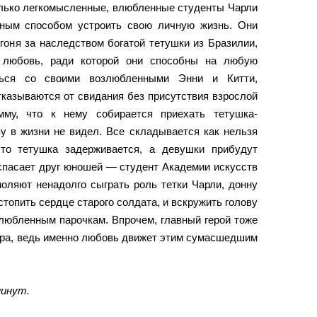
олько легкомысленные, влюбленные студенты Чарли
ным способом устроить свою личную жизнь. Они
гоня за наследством богатой тетушки из Бразилии,
 любовь, ради которой они способны на любую
ться со своими возлюбленными Энни и Китти,
казываются от свидания без присутствия взрослой
мму, что к нему собирается приехать тетушка-
у в жизни не видел. Все складывается как нельзя
что тетушка задерживается, а девушки прибудут
спасает друг юношей — студент Академии искусств
моляют ненадолго сыграть роль тетки Чарли, донну
стопить сердце старого солдата, и вскружить голову
влюбленным парочкам. Впрочем, главный герой тоже
ура, ведь именно любовь движет этим сумасшедшим
минут.