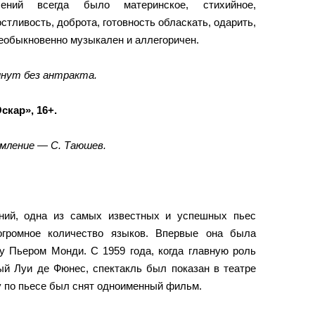
ений всегда было материнское, стихийное,
тливость, доброта, готовность обласкать, одарить,
необыкновенно музыкален и аллегоричен.
инут без антракта.
скар», 16+.
мление — С. Таюшев.
ний, одна из самых известных и успешных пьес
огромное количество языков. Впервые она была
у Пьером Монди. С 1959 года, когда главную роль
ый Луи де Фюнес, спектакль был показан в театре
ду по пьесе был снят одноименный фильм.