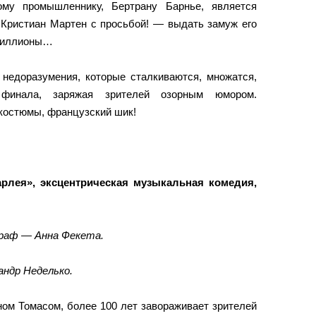
му промышленнику, Бертрану Барнье, является
 Кристиан Мартен с просьбой! — выдать замуж его
 миллионы…
 недоразумения, которые сталкиваются, множатся,
финала, заряжая зрителей озорным юмором.
 костюмы, французский шик!
арлея», эксцентрическая музыкальная комедия,
граф — Анна Фекета.
ндр Неделько.
ном Томасом, более 100 лет завораживает зрителей