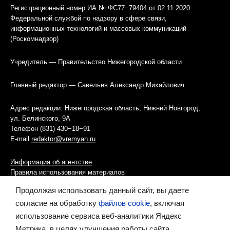
Регистрационный номер ИА № ФС77−79404 от 02.11.2020
Федеральной службой по надзору в сфере связи,
информационных технологий и массовых коммуникаций
(Роскомнадзор)
Учредитель — Правительство Нижегородской области
Главный редактор — Савельев Александр Михайлович
Адрес редакции: Нижегородская область, Нижний Новгород,
ул. Белинского, 9А
Телефон (831) 430−18−91
E-mail
redaktor@vremyan.ru
Информация об агентстве
Правила использования материалов
Продолжая использовать данный сайт, вы даете
Информационная политика использования «cookies»-файлов
согласие на обработку
файлов cookie
, включая
использование сервиса веб-аналитики Яндекс
Ресурс содержит материалы 16+
Метрика, в целях улучшения работы сайта