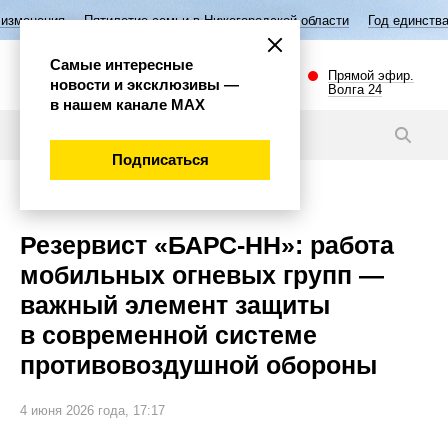
илетие семьи в Нижегородской области
Год единства народов России
Самые интересные
Прямой эфир.
новости и эксклюзивы —
Волга 24
в нашем канале МАХ
Видео
Подписаться
Общество
Резервист «БАРС-НН»: работа
мобильных огневых групп —
важный элемент защиты
в современной системе
противовоздушной обороны
4 июня 2026 года, 17:17