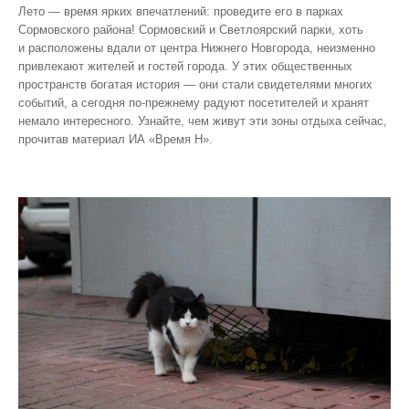
Лето — время ярких впечатлений: проведите его в парках
Сормовского района! Сормовский и Светлоярский парки, хоть
и расположены вдали от центра Нижнего Новгорода, неизменно
привлекают жителей и гостей города. У этих общественных
пространств богатая история — они стали свидетелями многих
событий, а сегодня по‑прежнему радуют посетителей и хранят
немало интересного. Узнайте, чем живут эти зоны отдыха сейчас,
прочитав материал ИА «Время Н».