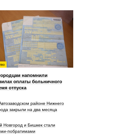
тво
городцам напомнили
вилах оплаты больничного
емя отпуска
 Автозаводском районе Нижнего
рода закрыли на два месяца
й Новгород и Бишкек стали
ами-побратимами