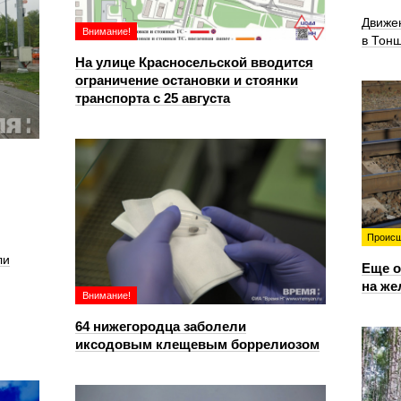
Движе
Внимание!
в Тон
На улице Красносельской вводится
ограничение остановки и стоянки
транспорта с 25 августа
Происш
ли
Еще о
на же
Внимание!
64 нижегородца заболели
иксодовым клещевым боррелиозом