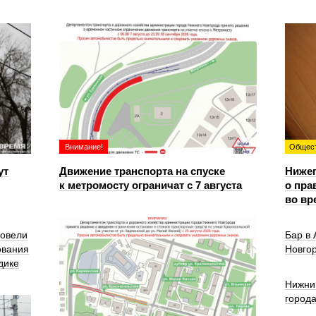
Внимание!
Общес
ут
Движение транспорта на спуске
Ниже
к метромосту ограничат с 7 августа
о пра
во вр
ровели
Бар в
ования
Новго
дике
Нижни
город