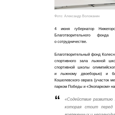
Фото: Александр Воложанин
4 июня губернатор Нижегор
Благотворительного фонда
о сотрудничестве.
Благотворительный фонд Колесни
спортивного зала лыжной шк
спортивной школы олимпийско
и лыжному двоеборью) и бл
Кошелевского оврага (участок ме
парком Победы и «Экопарком» на
«Содействие развитию м
которая стоит перед 
вовлеченных и неравноду