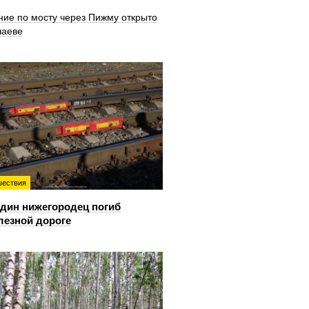
ние по мосту через Пижму открыто
шаеве
ествия
дин нижегородец погиб
лезной дороге