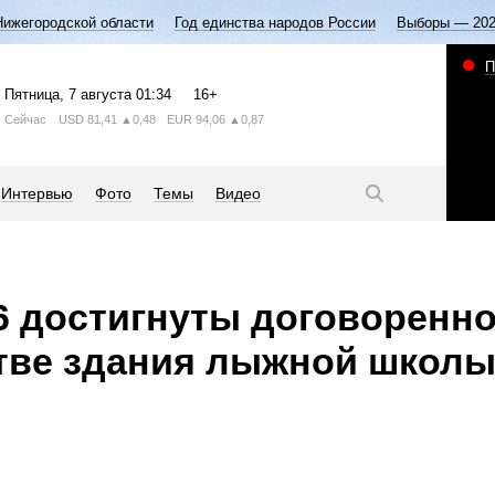
Нижегородской области
Год единства народов России
Выборы — 20
П
Пятница
, 7 августа
01:34
16+
Сейчас
USD
81,41
▲0,48
EUR
94,06
▲0,87
Интервью
Фото
Темы
Видео
 достигнуты договоренн
тве здания лыжной школы