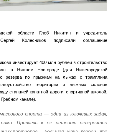
одской области Глеб Никитин и учредитель
 Сергей Колесников подписали соглашение
кова инвестирует 400 млн рублей в строительство
олы в Нижнем Новгороде (для Нижегородской
го резерва по прыжкам на лыжах с трамплина
агоустройство территории и лыжных склонов
жду станцией канатной дороги, спортивной школой,
 Гребном канале).
ассового спорта — одна из ключевых задач,
нами. Привлечь к ее решению невероятно
шных партнеров — большая удача. Уверен, что