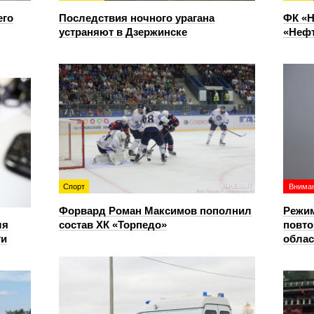
его
Последствия ночного урагана
ФК «Н
устраняют в Дзержинске
«Нефт
Спорт
Вниман
Форвард Роман Максимов пополнил
Режим
ля
состав ХК «Торпедо»
повто
ти
облас