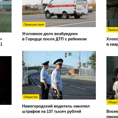
Происшествия
Происш
Уголовное дело возбуждено
»
в Городце после ДТП с ребенком
Хлопо
:1
в ква
Общество
Общес
Нижегородский водитель накопил
штрафов на 137 тысяч рублей
Восем
прохо