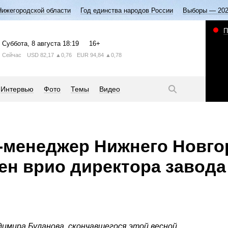
Нижегородской области
Год единства народов России
Выборы — 20
П
Суббота
, 8 августа
18:19
16+
Сейчас
USD
82,17
▲0,76
EUR
94,84
▲0,78
Интервью
Фото
Темы
Видео
-менеджер Нижнего Новго
ен врио директора завода
имира Буланова, скончавшегося этой весной.