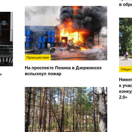
в обр
Происшествия
На проспекте Ленина в Дзержинске
Общес
ь
вспыхнул пожар
Ниже
к уча
конку
2.0»