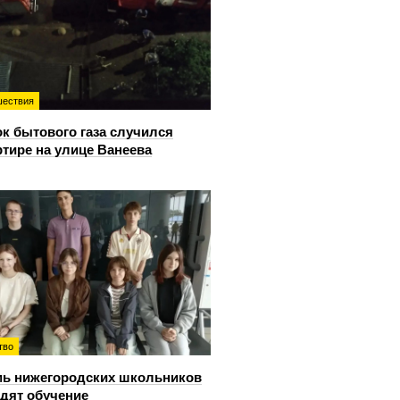
ествия
к бытового газа случился
ртире на улице Ванеева
тво
ь нижегородских школьников
дят обучение