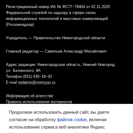
Регистрационный номер ИА № ФС77−79404 от 02.11.2020
Федеральной службой по надзору в сфере связи,
информационных технологий и массовых коммуникаций
(Роскомнадзор)
Учредитель — Правительство Нижегородской области
Главный редактор — Савельев Александр Михайлович
Адрес редакции: Нижегородская область, Нижний Новгород,
ул. Белинского, 9А
Телефон (831) 430−18−91
E-mail
redaktor@vremyan.ru
Информация об агентстве
Правила использования материалов
Продолжая использовать данный сайт, вы даете
Информационная политика использования «cookies»-файлов
согласие на обработку
файлов cookie
, включая
использование сервиса веб-аналитики Яндекс
Ресурс содержит материалы 16+