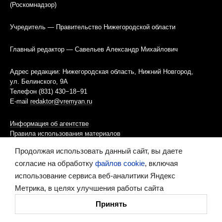
(Роскомнадзор)
Учредитель — Правительство Нижегородской области
Главный редактор — Савельев Александр Михайлович
Адрес редакции: Нижегородская область, Нижний Новгород,
ул. Белинского, 9А
Телефон (831) 430−18−91
E-mail
redaktor@vremyan.ru
Информация об агентстве
Правила использования материалов
Продолжая использовать данный сайт, вы даете
Информационная политика использования «cookies»-файлов
согласие на обработку
файлов cookie
, включая
использование сервиса веб-аналитики Яндекс
Ресурс содержит материалы 16+
Метрика, в целях улучшения работы сайта
Сделано в digital-агентстве
Принять