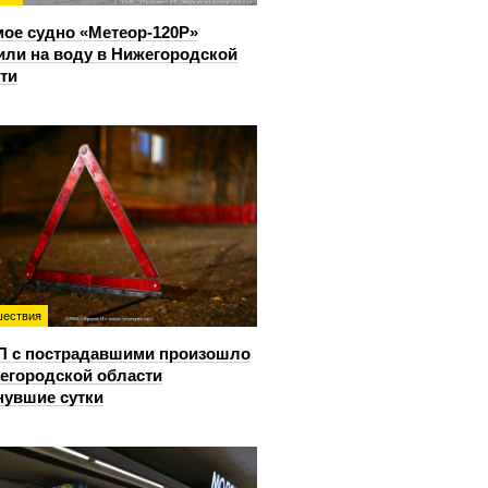
ое судно «Метеор-120Р»
или на воду в Нижегородской
ти
ествия
П с пострадавшими произошло
егородской области
нувшие сутки