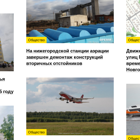
Общество
Общес
На нижегородской станции аэрации
Движе
завершен демонтаж конструкций
улиц 
вторичных отстойников
време
Новг
ья
5 году
Общество
Общес