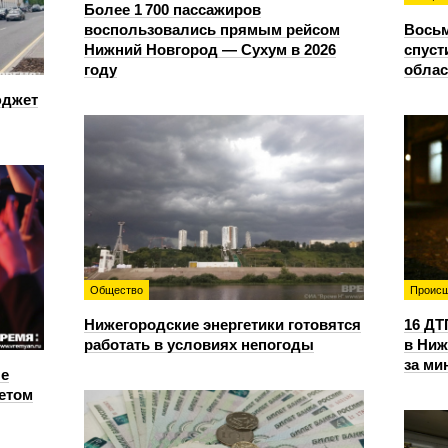
Более 1 700 пассажиров
воспользовались прямым рейсом
Восьм
Нижний Новгород — Сухум в 2026
спуст
году
облас
юджет
Общество
Происш
Нижегородские энергетики готовятся
16 ДТ
работать в условиях непогоды
в Ниж
за ми
е
етом