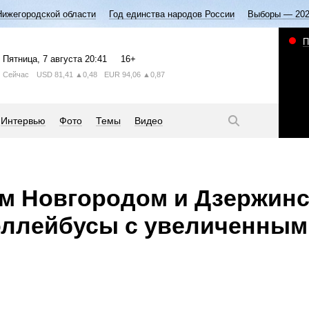
Нижегородской области
Год единства народов России
Выборы — 20
П
Пятница
, 7 августа
20:41
16+
Сейчас
USD
81,41
▲0,48
EUR
94,06
▲0,87
Интервью
Фото
Темы
Видео
м Новгородом и Дзержинс
роллейбусы с увеличенны