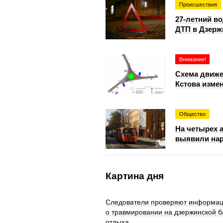
Происшествия
27-летний в
ДТП в Дзерж
Внимание!
Схема движе
Кстова измен
Общество
На четырех 
выявили на
Картина дня
Следователи проверяют информа
о травмировании на дзержинской б
отдыха