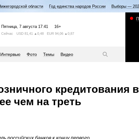
Нижегородской области
Год единства народов России
Выборы — 20
П
Пятница
, 7 августа
17:41
16+
Сейчас
USD
81,41
▲0,48
EUR
94,06
▲0,87
Интервью
Фото
Темы
Видео
озничного кредитования в
ее чем на треть
ь российских банков к концу первого