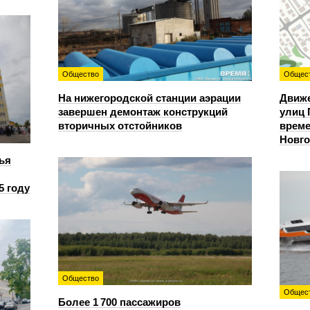
Общество
Общес
На нижегородской станции аэрации
Движе
завершен демонтаж конструкций
улиц 
вторичных отстойников
време
Новг
ья
5 году
Общество
Общес
Более 1 700 пассажиров