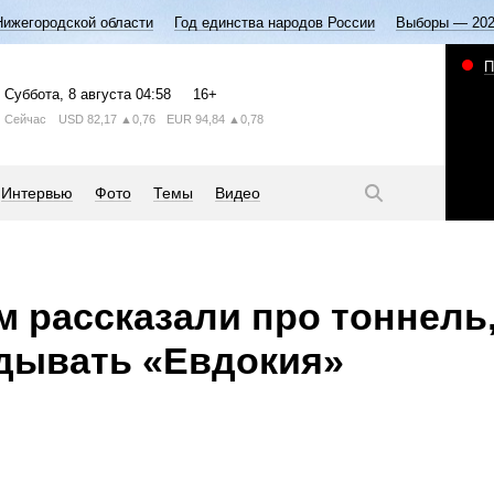
Нижегородской области
Год единства народов России
Выборы — 20
П
Суббота
, 8 августа
04:58
16+
Сейчас
USD
82,17
▲0,76
EUR
94,84
▲0,78
Интервью
Фото
Темы
Видео
 рассказали про тоннель
дывать «Евдокия»