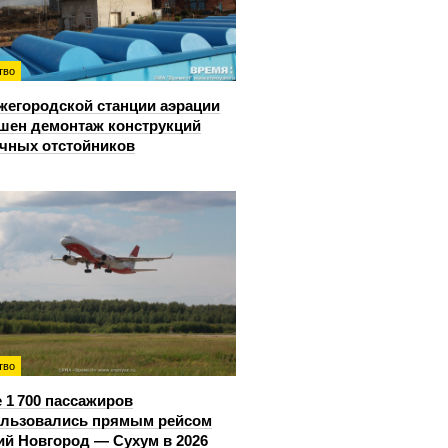
тво
жегородской станции аэрации
шен демонтаж конструкций
чных отстойников
тво
 1 700 пассажиров
ользовались прямым рейсом
й Новгород — Сухум в 2026