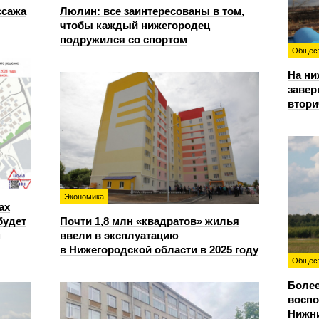
ссажа
Люлин: все заинтересованы в том,
чтобы каждый нижегородец
подружился со спортом
Общес
На ни
завер
втори
Экономика
ах
будет
Почти 1,8 млн «квадратов» жилья
м
ввели в эксплуатацию
в Нижегородской области в 2025 году
Общес
Более
восп
Нижни