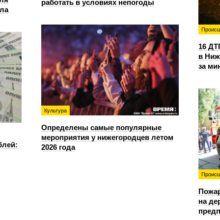
работать в условиях непогоды
ала
Происш
16 ДТ
в Ниж
за ми
Культура
Определены самые популярные
мероприятия у нижегородцев летом
блей:
2026 года
Происш
Пожа
на д
предп