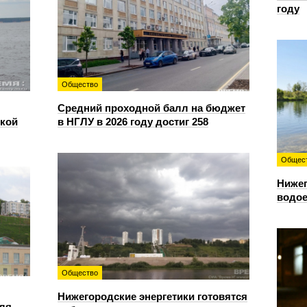
году
Общество
Средний проходной балл на бюджет
ской
в НГЛУ в 2026 году достиг 258
Общес
Нижег
водое
Общество
Нижегородские энергетики готовятся
для