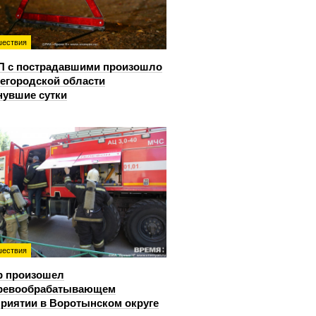
ествия
П с пострадавшими произошло
егородской области
нувшие сутки
ествия
р произошел
еревообрабатывающем
риятии в Воротынском округе