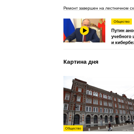
Ремонт завершен на лестничном с
Общество
Путин ано
учебного 
и кибербе
Картина дня
Общество