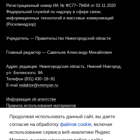
Регистрационный номер ИА № ФС77−79404 от 02.11.2020
Федеральной службой по надзору в сфере связи,
информационных технологий и массовых коммуникаций
(Роскомнадзор)
Учредитель — Правительство Нижегородской области
Главный редактор — Савельев Александр Михайлович
Адрес редакции: Нижегородская область, Нижний Новгород,
ул. Белинского, 9А
Телефон (831) 430−18−91
E-mail
redaktor@vremyan.ru
Информация об агентстве
Правила использования материалов
Продолжая использовать данный сайт, вы даете
Информационная политика использования «cookies»-файлов
согласие на обработку
файлов cookie
, включая
использование сервиса веб-аналитики Яндекс
Ресурс содержит материалы 16+
Метрика, в целях улучшения работы сайта