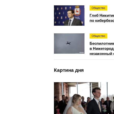
Общество
Глеб Никити
по кибербезо
Общество
Беспилотник
в Нижегород
незаконный 
Картина дня