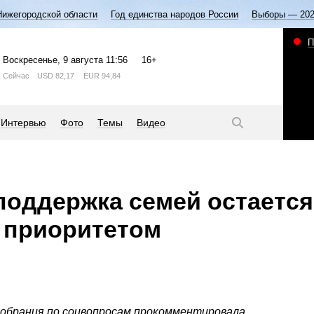
Нижегородской области
Год единства народов России
Выборы — 20
П
Воскресенье
, 9 августа
11:56
16+
Сейчас
USD
82,17
EUR
94,84
Интервью
Фото
Темы
Видео
поддержка семей остаетс
 приоритетом
обрания по соцвопросам прокомментировала