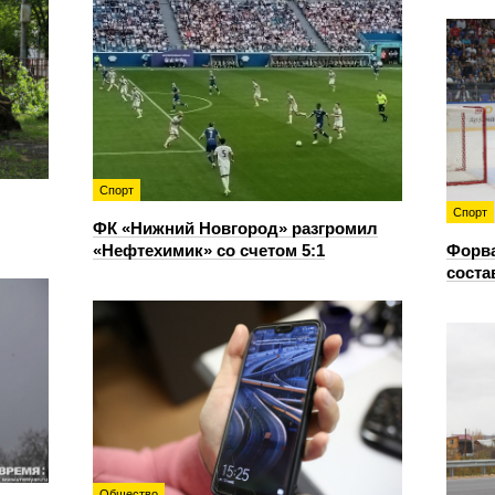
Спорт
Спорт
ФК «Нижний Новгород» разгромил
«Нефтехимик» со счетом 5:1
Форв
соста
Общество