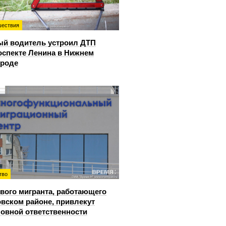
ествия
й водитель устроил ДТП
оспекте Ленина в Нижнем
ороде
тво
вого мигранта, работающего
овском районе, привлекут
ловной ответственности