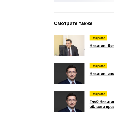
Смотрите также
Общество
Никитин: Де
Общество
Никитин: спо
Общество
Глеб Никити
области пре