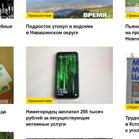
Происшествия
Происш
ебные
Подросток утонул в водоеме
Пьяны
в Навашинском округе
на пр
Новг
Происшествия
Общес
дца
Нижегородец заплатил 255 тысяч
рублей за несуществующие
Трудо
интимные услуги
в Кст
к уго