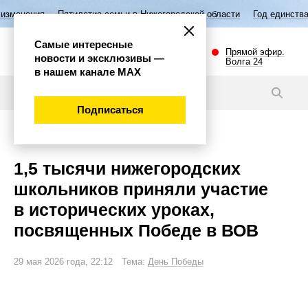
ятилетие семьи в Нижегородской области
Год единства народов Росси
Самые интересные
Прямой эфир.
новости и эксклюзивы —
Волга 24
в нашем канале МАХ
Новости
Подписаться
Общество
1,5 тысячи нижегородских
школьников приняли участие
в исторических уроках,
посвященных Победе в ВОВ
29 мая 2026 года, 22:12 Тема:
День Победы