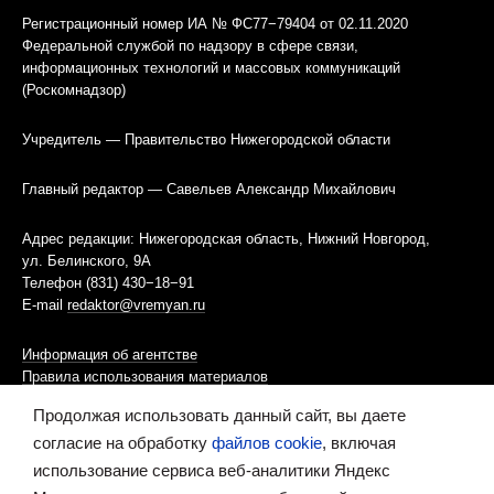
Регистрационный номер ИА № ФС77−79404 от 02.11.2020
Федеральной службой по надзору в сфере связи,
информационных технологий и массовых коммуникаций
(Роскомнадзор)
Учредитель — Правительство Нижегородской области
Главный редактор — Савельев Александр Михайлович
Адрес редакции: Нижегородская область, Нижний Новгород,
ул. Белинского, 9А
Телефон (831) 430−18−91
E-mail
redaktor@vremyan.ru
Информация об агентстве
Правила использования материалов
Продолжая использовать данный сайт, вы даете
Информационная политика использования «cookies»-файлов
согласие на обработку
файлов cookie
, включая
использование сервиса веб-аналитики Яндекс
Ресурс содержит материалы 16+