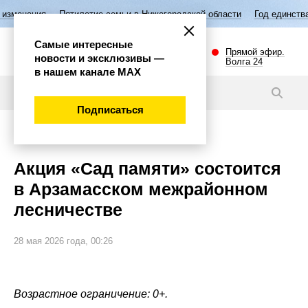
ятилетие семьи в Нижегородской области
Год единства народов Росс
Самые интересные
Прямой эфир.
новости и эксклюзивы —
Волга 24
в нашем канале МАХ
Новости
Подписаться
Губерния
Акция «Сад памяти» состоится
в Арзамасском межрайонном
лесничестве
28 мая 2026 года, 00:26
Возрастное ограничение: 0+.