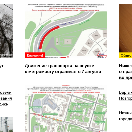
Внимание!
Общес
ут
Движение транспорта на спуске
Ниже
к метромосту ограничат с 7 августа
о пра
во вр
ровели
Бар в
ования
Новго
дике
Нижни
город