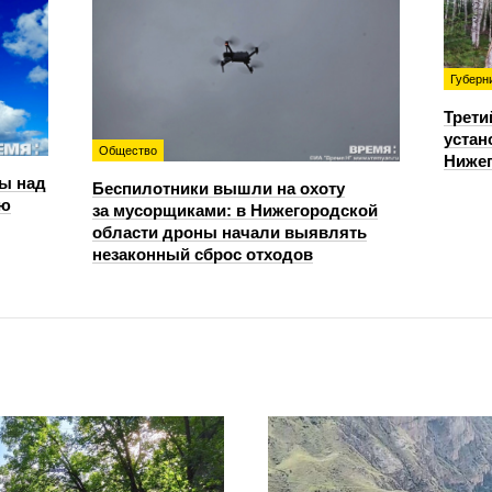
Губерн
Трети
устан
Общество
Нижег
ы над
Беспилотники вышли на охоту
ью
за мусорщиками: в Нижегородской
области дроны начали выявлять
незаконный сброс отходов