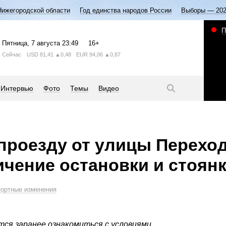
Нижегородской области
Год единства народов России
Выборы — 20
П
Пятница
, 7 августа
23:49
16+
Сейчас
USD
81,41
▲0,48
EUR
94,06
▲0,87
Интервью
Фото
Темы
Видео
проезду от улицы Перехо
ичение остановки и стоян
портные изменения
ся заранее ознакомиться с условиями