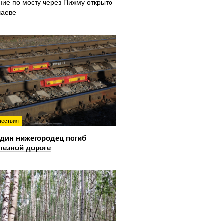
ние по мосту через Пижму открыто
шаеве
ествия
дин нижегородец погиб
лезной дороге