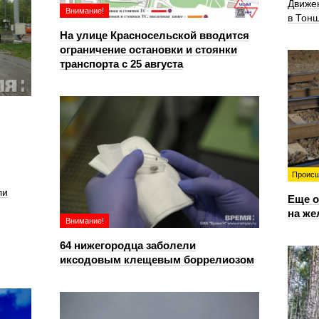
Движе
Внимание!
в Тон
На улице Красносельской вводится
ограничение остановки и стоянки
транспорта с 25 августа
Происш
ли
Еще о
на же
Внимание!
64 нижегородца заболели
иксодовым клещевым боррелиозом