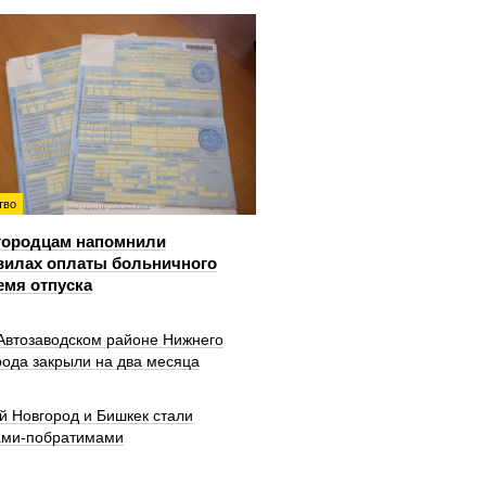
тво
городцам напомнили
вилах оплаты больничного
емя отпуска
 Автозаводском районе Нижнего
рода закрыли на два месяца
й Новгород и Бишкек стали
ами-побратимами