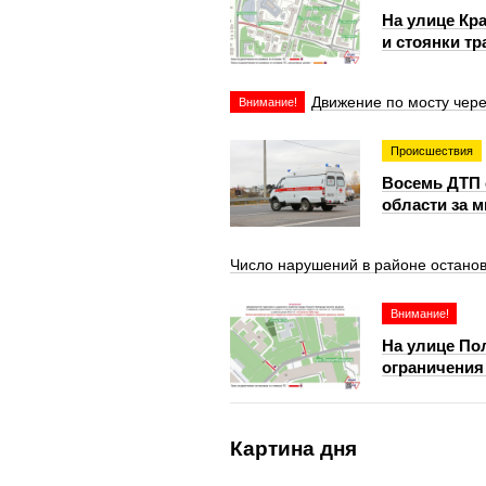
На улице Кр
и стоянки тр
Движение по мосту чер
Внимание!
Происшествия
Восемь ДТП 
области за 
Число нарушений в районе остано
Внимание!
На улице По
ограничения 
Картина дня