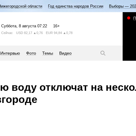
Нижегородской области
Год единства народов России
Выборы — 20
П
Суббота
, 8 августа
07:22
16+
Сейчас
USD
82,17
▲0,76
EUR
94,84
▲0,78
Интервью
Фото
Темы
Видео
ую воду отключат на неск
вгороде