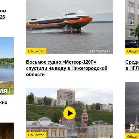
сом
26
Общество
Общес
Восьмое судно «Метеор-120Р»
Средн
спустили на воду в Нижегородской
в НГЛ
области
ких
Общество
Общес