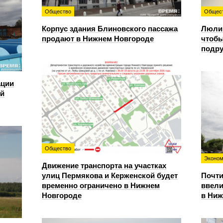
Общество
Общес
Корпус здания Блиновского пассажа
Люлин
продают в Нижнем Новгороде
чтобы
подру
ации
ий
Общество
Эконом
Движение транспорта на участках
улиц Пермякова и Керженской будет
Почти
временно ограничено в Нижнем
ввели
Новгороде
в Ниж