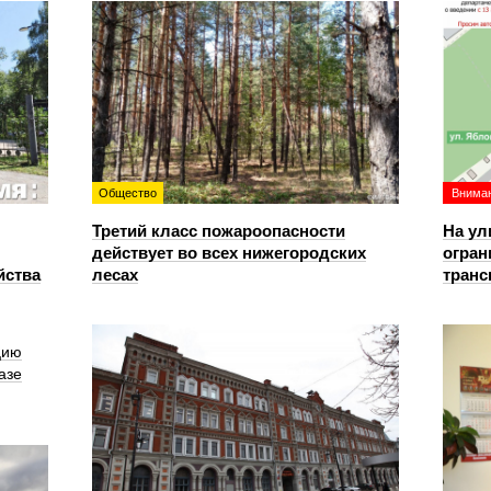
Общество
Вниман
Третий класс пожароопасности
На ул
действует во всех нижегородских
огран
йства
лесах
транс
цию
азе