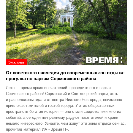
Эксклюзив
От советского наследия до современных зон отдыха:
прогулка по паркам Сормовского района
Лето — время ярких впечатлений: проведите его в парках
Сормовского района! Сормовский и Светлоярский парки, хоть
и расположены вдали от центра Нижнего Новгорода, неизменно
привлекают жителей и гостей города. У этих общественных
пространств богатая история — они стали свидетелями многих
событий, а сегодня по‑прежнему радуют посетителей и хранят
немало интересного. Узнайте, чем живут эти зоны отдыха сейчас,
прочитав материал ИА «Время Н».