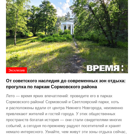
Эксклюзив
От советского наследия до современных зон отдыха:
прогулка по паркам Сормовского района
Лето — время ярких впечатлений: проведите его в парках
Сормовского района! Сормовский и Светлоярский парки, хоть
и расположены вдали от центра Нижнего Новгорода, неизменно
привлекают жителей и гостей города. У этих общественных
пространств богатая история — они стали свидетелями многих
событий, а сегодня по‑прежнему радуют посетителей и хранят
немало интересного. Узнайте, чем живут эти зоны отдыха сейчас,