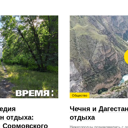
Общество
ледия
Чечня и Дагеста
н отдыха:
отдыха
м Сормовского
Нижегородцы познакомились с о