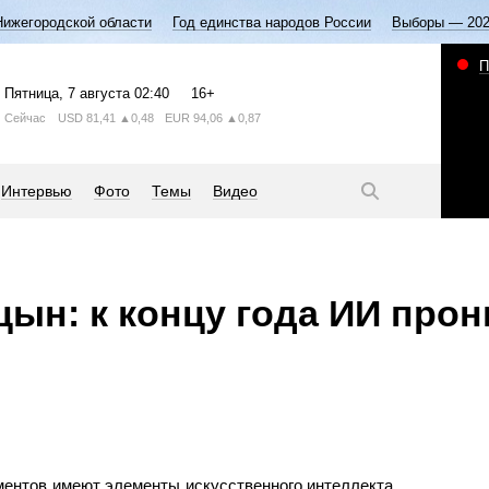
Нижегородской области
Год единства народов России
Выборы — 20
П
Пятница
, 7 августа
02:40
16+
Сейчас
USD
81,41
▲0,48
EUR
94,06
▲0,87
Интервью
Фото
Темы
Видео
цын: к концу года ИИ прон
ентов имеют элементы искусственного интеллекта,