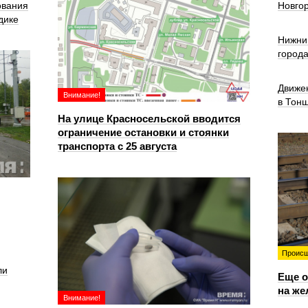
ования
Новго
дике
Нижни
город
Движе
Внимание!
в Тон
На улице Красносельской вводится
ограничение остановки и стоянки
транспорта с 25 августа
Происш
ли
Еще о
на же
Внимание!