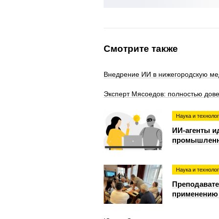
Смотрите также
Внедрение ИИ в нижегородскую ме
Эксперт Мясоедов: полностью дов
Наука и техноло
ИИ-агенты ид
промышленн
Наука и техноло
Преподавате
применению 