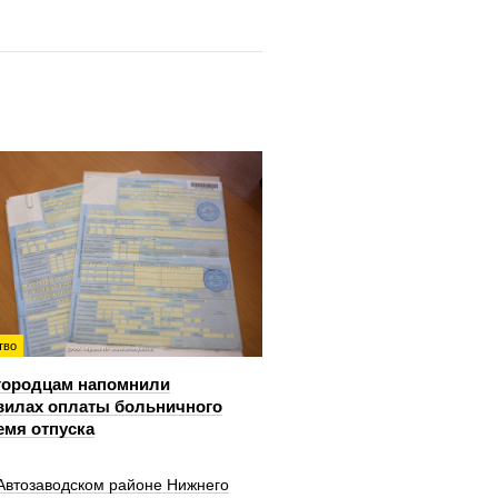
тво
городцам напомнили
вилах оплаты больничного
емя отпуска
 Автозаводском районе Нижнего