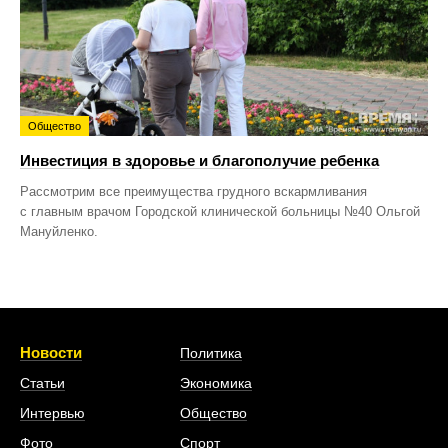
Общество
Инвестиция в здоровье и благополучие ребенка
Рассмотрим все преимущества грудного вскармливания
с главным врачом Городской клинической больницы №40 Ольгой
Мануйленко.
Новости
Политика
Статьи
Экономика
Интервью
Общество
Фото
Спорт