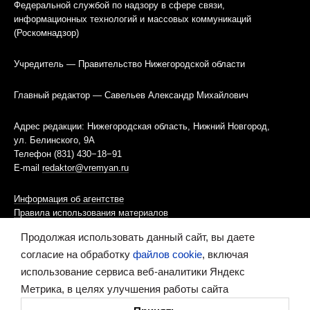
Федеральной службой по надзору в сфере связи,
информационных технологий и массовых коммуникаций
(Роскомнадзор)
Учредитель — Правительство Нижегородской области
Главный редактор — Савельев Александр Михайлович
Адрес редакции: Нижегородская область, Нижний Новгород,
ул. Белинского, 9А
Телефон (831) 430−18−91
E-mail
redaktor@vremyan.ru
Информация об агентстве
Правила использования материалов
Продолжая использовать данный сайт, вы даете
Информационная политика использования «cookies»-файлов
согласие на обработку
файлов cookie
, включая
использование сервиса веб-аналитики Яндекс
Ресурс содержит материалы 16+
Метрика, в целях улучшения работы сайта
Сделано в digital-агентстве